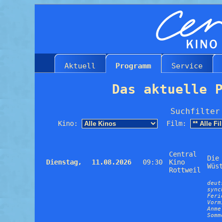
Aktuell
Programm
Service
Das aktuelle 
Suchfilter
Kino:
Film:
Central
Die
Dienstag,
11.08.2026
09:30
Kino
Wüs
Rottweil
deut
sync
Feri
Vorm
Anme
Somm