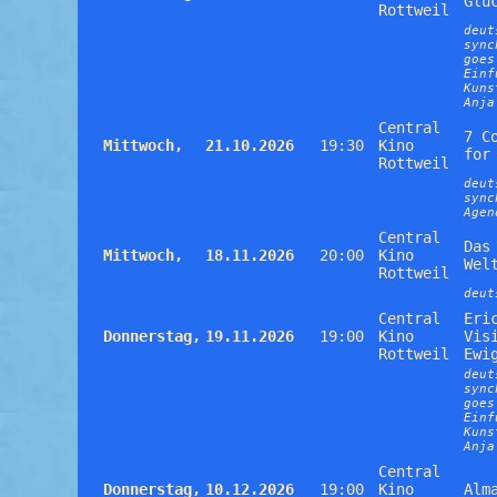
Glü
Rottweil
deut
sync
goes
Einf
Kuns
Anja
Central
7 C
Mittwoch,
21.10.2026
19:30
Kino
for
Rottweil
deut
sync
Agen
Central
Das
Mittwoch,
18.11.2026
20:00
Kino
Wel
Rottweil
deut
Central
Eri
Donnerstag,
19.11.2026
19:00
Kino
Vis
Rottweil
Ewi
deut
sync
goes
Einf
Kuns
Anja
Central
Donnerstag,
10.12.2026
19:00
Kino
Alm