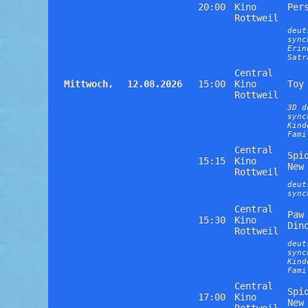
20:00
Kino
Per
Rottweil
deut
sync
Erin
Satr
Central
Mittwoch,
12.08.2026
15:00
Kino
Toy
Rottweil
3D d
sync
Kind
Fami
Central
Spi
15:15
Kino
New
Rottweil
deut
sync
Central
Paw
15:30
Kino
Din
Rottweil
deut
sync
Kind
Fami
Central
Spi
17:00
Kino
New