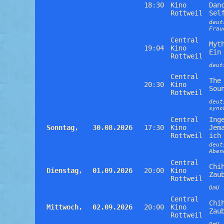
18:30
Kino
Dan
Rottweil
Sel
deut
Frau
Central
Myt
19:04
Kino
Ein
Rottweil
deut
Central
The
20:30
Kino
Sou
Rottweil
deut
sync
Central
Ing
Sonntag,
30.08.2026
17:30
Kino
Jem
Rottweil
ich
deut
Aben
Central
Chi
Dienstag,
01.09.2026
20:00
Kino
Zau
Rottweil
OmU 
Central
Chi
Mittwoch,
02.09.2026
20:00
Kino
Zau
Rottweil