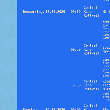
deut
Central
Donnerstag,
13.08.2026
09:30
Kino
Min
Rottweil
deut
sync
Feri
Vorm
Anme
Somm
Central
Spi
09:30
Kino
New
Rottweil
deut
sync
Feri
Vorm
Anme
Somm
Central
Rom
19:30
Kino
Tag
Rottweil
Mut
deut
sync
Film
Central
Samstag,
15.08.2026
09:00
Kino
Ste