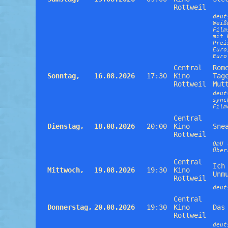
Rottweil
deut
Weiß
Film
mit 
Prei
Euro
Euro
Central
Rom
Sonntag,
16.08.2026
17:30
Kino
Tag
Rottweil
Mut
deut
sync
Film
Central
Dienstag,
18.08.2026
20:00
Kino
Sne
Rottweil
OmU 
Über
Central
Ich
Mittwoch,
19.08.2026
19:30
Kino
Unm
Rottweil
deut
Central
Donnerstag,
20.08.2026
19:30
Kino
Das
Rottweil
deut