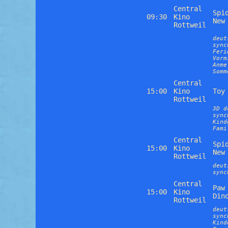
Central
Spi
09:30
Kino
New
Rottweil
deut
sync
Feri
Vorm
Anme
Somm
Central
15:00
Kino
Toy
Rottweil
3D d
sync
Kind
Fami
Central
Spi
15:00
Kino
New
Rottweil
deut
sync
Central
Paw
15:00
Kino
Din
Rottweil
deut
sync
Kind