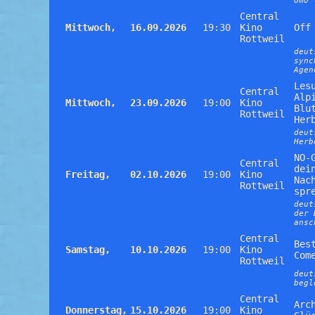
OmU 
Central
Mittwoch,
16.09.2026
19:30
Kino
Off
Rottweil
deut
sync
Agen
Les
Central
Alp
Mittwoch,
23.09.2026
19:00
Kino
Blu
Rottweil
Her
deut
Herb
NO-
Central
dei
Freitag,
02.10.2026
19:00
Kino
Nac
Rottweil
spr
deut
der 
ansc
Central
Bes
Samstag,
10.10.2026
19:00
Kino
Com
Rottweil
deut
begl
Central
Arc
Donnerstag,
15.10.2026
19:00
Kino