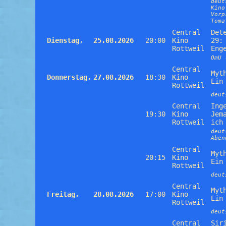
deut
Kino
Vorp
Toma
Central
Det
Dienstag,
25.08.2026
20:00
Kino
29:
Rottweil
Eng
OmU 
Central
Myt
Donnerstag,
27.08.2026
18:30
Kino
Ein
Rottweil
deut
Central
Ing
19:30
Kino
Jem
Rottweil
ich
deut
Aben
Central
Myt
20:15
Kino
Ein
Rottweil
deut
Central
Myt
Freitag,
28.08.2026
17:00
Kino
Ein
Rottweil
deut
Central
Sir