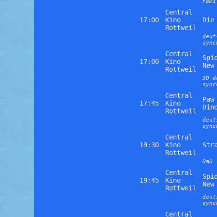
Fami
Central
17:00
Kino
Die
Rottweil
deut
sync
Central
Spi
17:00
Kino
New
Rottweil
3D d
sync
Central
Paw
17:45
Kino
Din
Rottweil
deut
sync
Central
19:30
Kino
Str
Rottweil
OmU 
Central
Spi
19:45
Kino
New
Rottweil
deut
sync
Central