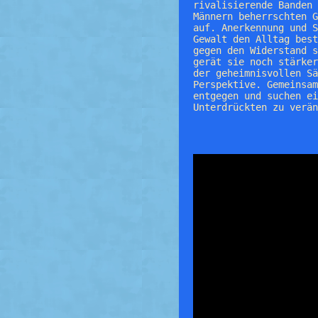
rivalisierende Banden 
Männern beherrschten G
auf. Anerkennung und S
Gewalt den Alltag best
gegen den Widerstand s
gerät sie noch stärker
der geheimnisvollen S
Perspektive. Gemeinsam
entgegen und suchen ei
Unterdrückten zu verän