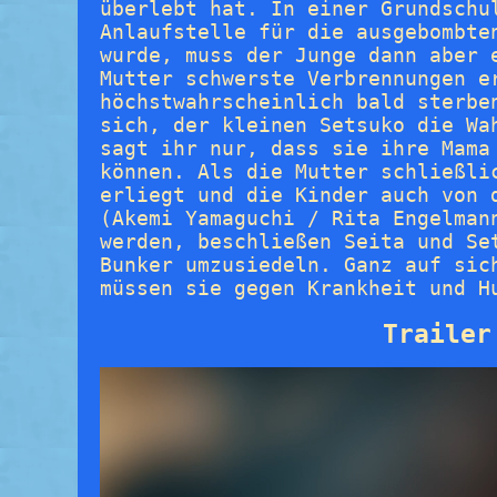
überlebt hat. In einer Grundschu
Anlaufstelle für die ausgebombte
wurde, muss der Junge dann aber 
Mutter schwerste Verbrennungen e
höchstwahrscheinlich bald sterbe
sich, der kleinen Setsuko die Wa
sagt ihr nur, dass sie ihre Mama
können. Als die Mutter schließli
erliegt und die Kinder auch von 
(Akemi Yamaguchi / Rita Engelman
werden, beschließen Seita und Se
Bunker umzusiedeln. Ganz auf sic
müssen sie gegen Krankheit und H
Trailer