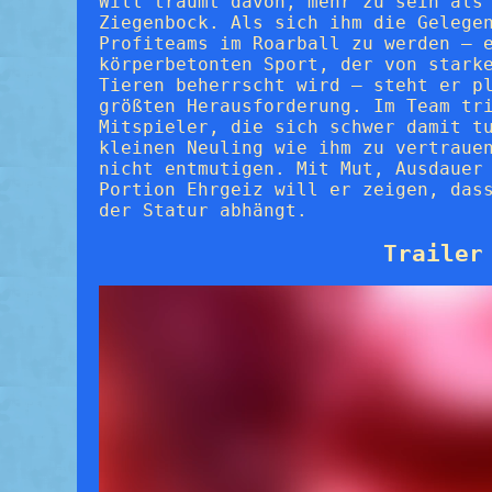
Will träumt davon, mehr zu sein als
Ziegenbock. Als sich ihm die Gelege
Profiteams im Roarball zu werden – 
körperbetonten Sport, der von stark
Tieren beherrscht wird – steht er p
größten Herausforderung. Im Team tr
Mitspieler, die sich schwer damit t
kleinen Neuling wie ihm zu vertraue
nicht entmutigen. Mit Mut, Ausdauer
Portion Ehrgeiz will er zeigen, das
der Statur abhängt.
Trailer