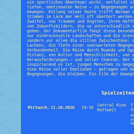
ein sportliches Abenteuer wirkt, entfaltet s
tiefen, emotionalen Reise – zu Begegnungen u
bewegen. Entlang seiner Route trifft Norman 
Stimmen im Lärm der Welt oft überhört werden
Zweifel, von Träumen und Ängsten, ihren Hoff
von Zukunftsbildern, die so unterschiedlich 
gehen. Der Dokumentarfilm fängt diese besond
nur eindrucksvolle Landschaften und die Gren
sondern vor allem die stillen Zwischentöne: 
Lachens, die Tiefe einer unerwarteten Begegn
Verbundenheit. Die Reise durch Ruanda und Ug
Distanz, von Kultur und Menschlichkeit, von 
Herausforderungen – und voller Chancen. Der 
inspirierend es ist, jungen Menschen zu bege
eine Reise voller Emotionen – getragen von G
Begegnungen, die bleiben. Ein Film der beweg
Spielzeite
Central Kino
7
Mittwoch,
21.10.2026
19:30
Rottweil
f
d
s
A